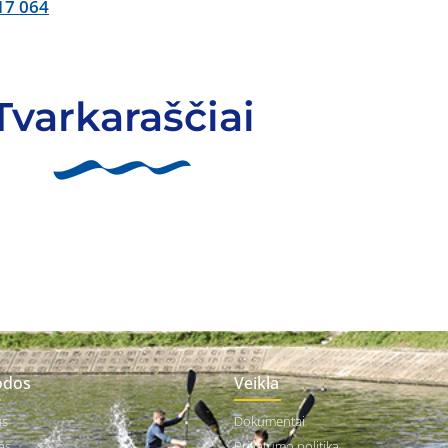
17 064
Tvarkaraščiai
odos
Veikla
us
Dokumentai
as
Privatumo politika