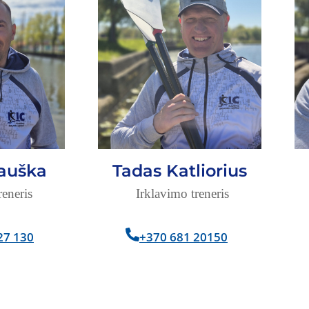
auška
Tadas Katliorius
reneris
Irklavimo treneris
27 130
+370 681 20150