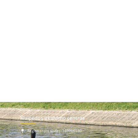
Klaipėdos irkalvimo centras
Registracijos kodas: 140706530