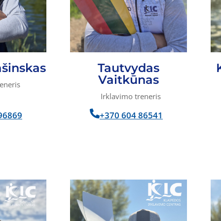
ašinskas
Tautvydas
Vaitkūnas
eneris
Irklavimo treneris
96869
+370 604 86541