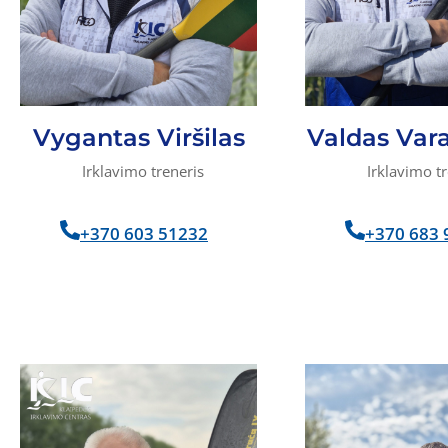
Vygantas Viršilas
Valdas Var
Irklavimo treneris
Irklavimo tr
+370 603 51232
+370 683 