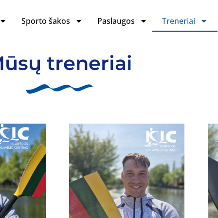
Sporto šakos
Paslaugos
Treneriai
ūsų treneriai