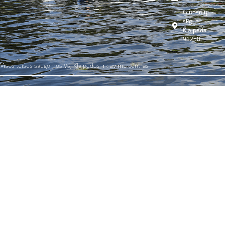
Gluosnių
skg. 8,
Klaipėda
91250
Visos teisės saugomos VšĮ Klaipėdos irklavimo centras