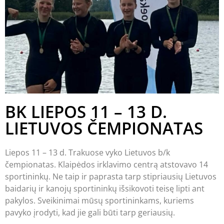
BK LIEPOS 11 – 13 D.
LIETUVOS ČEMPIONATAS
Liepos 11 – 13 d. Trakuose vyko Lietuvos b/k
čempionatas. Klaipėdos irklavimo centrą atstovavo 14
sportininkų. Ne taip ir paprasta tarp stipriausių Lietuvos
baidarių ir kanojų sportininkų išsikovoti teisę lipti ant
pakylos. Sveikinimai mūsų sportininkams, kuriems
pavyko įrodyti, kad jie gali būti tarp geriausių.