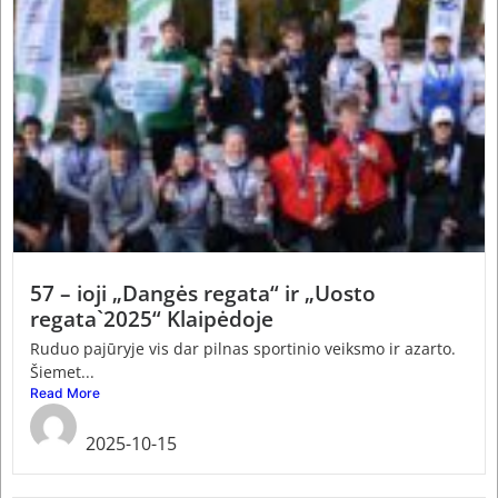
57 – ioji „Dangės regata“ ir „Uosto
regata`2025“ Klaipėdoje
Ruduo pajūryje vis dar pilnas sportinio veiksmo ir azarto.
Šiemet...
Read More
admin
2025-10-15