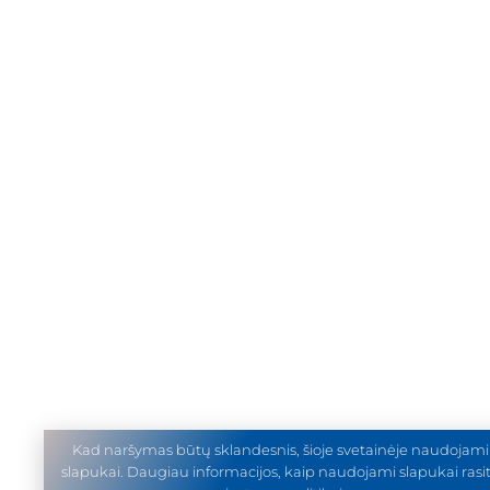
Kad naršymas būtų sklandesnis, šioje svetainėje naudojami
slapukai. Daugiau informacijos, kaip naudojami slapukai rasi