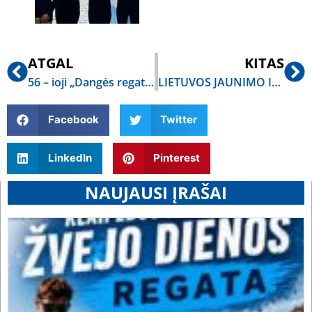
ATGAL
KITAS
56 – ioji „Dangės regata“ Klaipėdoje
LIETUVOS JAUNIMO IR JAUNIŲ ČEMPIONATAI KAUNE
Facebook
Twitter
LinkedIn
Pinterest
NAUJAUSI ĮRAŠAI