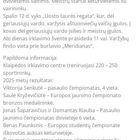
dvivietėmis valtimis. Meistrų startai keturvietėmis su
vairininku.
Spalio 12 d. vyks „Uosto taurės regata“, kur, dėl
geriausiųjų vardo, varžysis aštuonviečių valčių įgulos. Į
kovas dėl geriausiųjų vardo įsilies ir meistrų įgulos.
Abi dienas irklavimo šventė prasideda 11 val. Varžybų
finišo vieta prie burlaivio „Meridianas“.
Papildoma informacija:
Klaipėdos irklavimo centre treniruojasi 220 – 250
sportininkų.
2025 metų rezultatai:
Viktorija Senkutė – pasaulio čempionatas, 4 vieta.
Saulė Kryževičiūtė – Europos jaunimo čempionato
bronzos medalininkė.
Jonas Šaparavičius ir Domantas Riauba – Pasaulio
jaunimo čempionatas dvivietėje 6 vieta.
Benas Paunksnis – Europos studentų čempionate
iškovotas auksas keturvietėje.