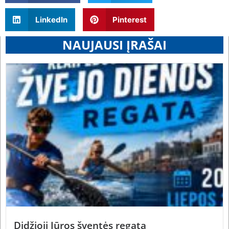
LinkedIn
Pinterest
NAUJAUSI ĮRAŠAI
Didžioji Jūros šventės regata