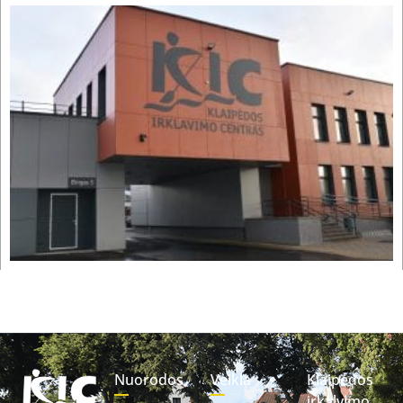
Nuorodos
Veikla
Klaipėdos
irkalvimo