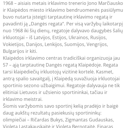
1968 – aisiais metais irklavimo trenerio Jono Marčiausko
ir Klaipėdos miesto irklavimo bendruomenės pasiūlymu
buvo nutarta įsteigti tarptautinę irklavimo regatą ir
pavadinti ją „Dangės regata“. Per visą varžybų laikotarpį
nuo 1968 iki šių dienų, regatoje dalyvavo daugybės šalių
irkluotojai – iš Latvijos, Estijos, Ukrainos, Rusijos,
Vokietijos, Danijos, Lenkijos, Suomijos, Vengrijos,
Bulgarijos ir kiti.
Klaipėdos irklavimo centras tradiciškai organizuoja jau
57 – ąją tarptautinę Dangės regatą Klaipėdoje. Regata
tarsi klaipėdiečių irkluotojų vizitinė kortelė. Kasmet,
antrą spalio savaitgalį, į Klaipėdą suvažiuoja irkluotojai
sportinio sezono užbaigimui. Regatoje dalyvauja ne tik
elitiniai Lietuvos ir užsienio sportininkai, tačiau ir
irklavimo meistrai.
Šiomis varžybomis savo sportinį kelią pradėjo ir baigė
daug aukštų rezultatų pasiekusių sportininkų:
olimpiečiai – Ričardas Bukys, Zigmantas Gudauskas,
Violeta Lastakauskaitė ir Violeta Bernotaitė, Einaras