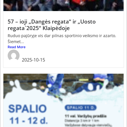
57 – ioji „Dangės regata“ ir „Uosto
regata`2025“ Klaipėdoje
Ruduo pajūryje vis dar pilnas sportinio veiksmo ir azarto.
Šiemet...
Read More
admin
2025-10-15