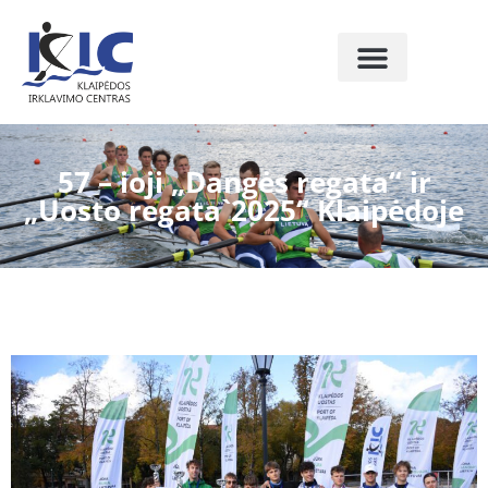
57 – ioji „Dangės regata“ ir
„Uosto regata`2025“ Klaipėdoje