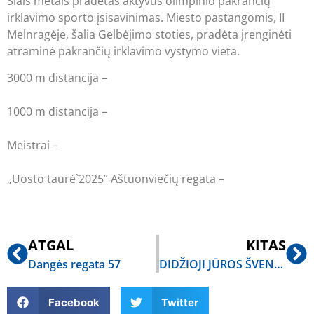
Šiais metais pradėtas aktyvus olimpinio pakrančių
irklavimo sporto įsisavinimas. Miesto pastangomis, II
Melnragėje, šalia Gelbėjimo stoties, pradėta įrenginėti
atraminė pakrančių irklavimo vystymo vieta.
3000 m distancija –
https://www.facebook.com/
media/set/?vanity=asta.astija&
set=a.3506557992817579
1000 m distancija –
https://www.facebook.com/
media/set/?vanity=asta.astija&
set=a.3506570352816343
Meistrai –
https://www.facebook.com/
media/set/?
vanity=asta.astija&
set=a.3506594352813943
„Uosto taurė`2025” Aštuonviečių regata –
https://www.facebook.com/
media/set?
vanity=asta.astija&
set=a.3506637296142982
ATGAL
KITAS
Dangės regata 57
DIDŽIOJI JŪROS ŠVENTĖS REGATA – AŠTUONVIEČIŲ IRKLAVIMO SPRINTAS
Facebook
Twitter