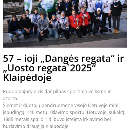
57 – ioji „Dangės regata“ ir
„Uosto regata`2025“
Klaipėdoje
Ruduo pajūryje vis dar pilnas sportinio veiksmo ir
azarto.
Šiemet irkluotojų bendruomenė visoje Lietuvoje mini
įspūdingą, 140 metų irklavimo sportui Lietuvoje, sukaktį.
1885 metais spalio 1 d. buvo įsteigta irklavimo bei
buriavimo draugija Klaipėdoje.