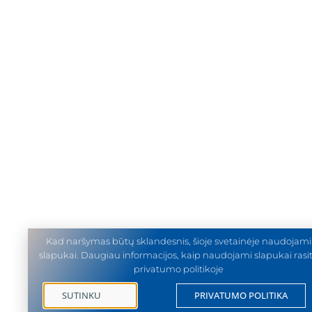
Kad naršymas būtų sklandesnis, šioje svetainėje naudojami
slapukai. Daugiau informacijos, kaip naudojami slapukai rasi
privatumo politikoje
SUTINKU
PRIVATUMO POLITIKA