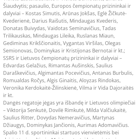
Šiaudvytis; pasaulio, Europos čempionatų prizininkai ir
dalyviai – Kostas Simutis, Arūnas Jokšas, Eglė Žičkutė-
Kvederienė, Darius Raišutis, Mindaugas Kvederis,
Donatas Buivydas, Vaidotas Seminavičius, Tadas
Trilikauskas, Mindaugas Lileika, Ruslanas Miaun,
Gediminas Krikščionaitis, Vygantas Viršilas, Olegas
Semionovas, Dominykas ir Kristijonas Bernotai ir kt.;
SSRS ir Lietuvos čempionatų prizininkai ir dalyviai –
Edvardas Gelažius, Rimantas Aušinskis, Saulius
Daraškevičius, Algimantas Pocevičius, Antanas Burbulis,
Romualdas Ročys, Algis Ginaitis, Aloyzas Rindokas,
Veronika Kerdokaitė-Žilinskienė, Vilma ir Vida Dajoraitės
ir kt.
Dangės regatoje jėgas yra išbandę ir Lietuvos olimpiečiai
– Viktorija Senkutė, Dovilė Rimkutė, Milda Valčiukaitė,
Saulius Ritter, Dovydas Nemeravičius, Martynas
Džiaugys, Dominykas Jančionis, Aurimas Adomavičius.
Spalio 11 d. sportininkai startuos vienvietėmis bei